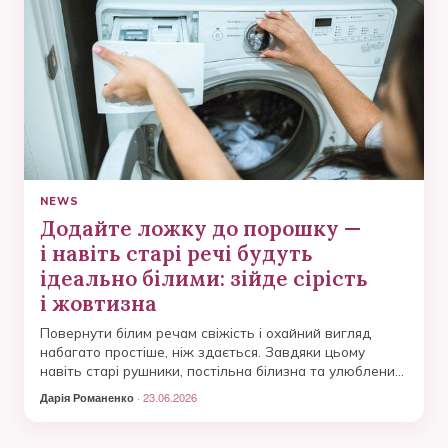
NEWS
Додайте ложку до порошку —
і навіть старі речі будуть
ідеально білими: зійде сірість
і жовтизна
Повернути білим речам свіжість і охайний вигляд
набагато простіше, ніж здається. Завдяки цьому
навіть старі рушники, постільна білизна та улюблений
одяг знову будуть чистими та свіжими.
Дарія Романенко
· 23.06.2026