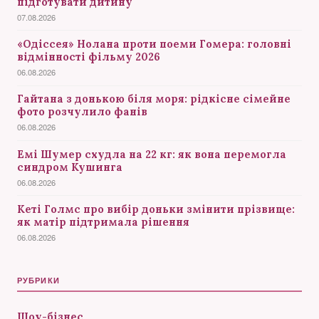
підготувати дитину
07.08.2026
«Одіссея» Нолана проти поеми Гомера: головні
відмінності фільму 2026
06.08.2026
Гайтана з донькою біля моря: рідкісне сімейне
фото розчулило фанів
06.08.2026
Емі Шумер схудла на 22 кг: як вона перемогла
синдром Кушинга
06.08.2026
Кеті Голмс про вибір доньки змінити прізвище:
як матір підтримала рішення
06.08.2026
РУБРИКИ
Шоу-бізнес