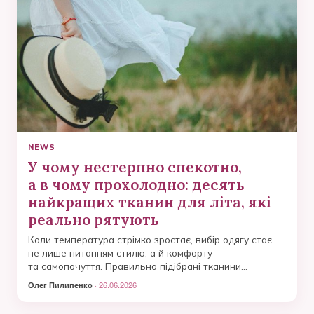
NEWS
У чому нестерпно спекотно,
а в чому прохолодно: десять
найкращих тканин для літа, які
реально рятують
Коли температура стрімко зростає, вибір одягу стає
не лише питанням стилю, а й комфорту
та самопочуття. Правильно підібрані тканини
допомагають тілу «дихати», зменшують потовиділення
Олег Пилипенко
· 26.06.2026
та запобігають перегріванню.