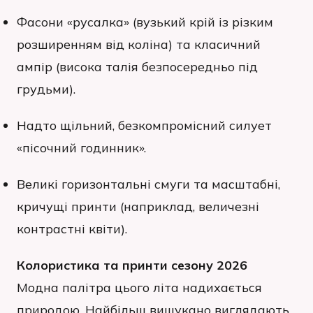
Фасони «русалка» (вузький крій із різким
розширенням від коліна) та класичний
ампір (висока талія безпосередньо під
грудьми).
Надто щільний, безкомпромісний силует
«пісочний годинник».
Великі горизонтальні смуги та масштабні,
кричущі принти (наприклад, величезні
контрастні квіти).
Колористика та принти сезону 2026
Модна палітра цього літа надихається
природою. Найбільш вишукано виглядають