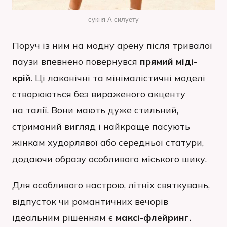
сукня А-силуету
Поруч із ним на модну арену після тривалої
паузи впевнено повернувся
прямий міді-
крій
. Ці лаконічні та мінімалістичні моделі
створюються без вираженого акценту
на талії. Вони мають дуже стильний,
стриманий вигляд і найкраще пасують
жінкам худорлявої або середньої статури,
додаючи образу особливого міського шику.
Для особливого настрою, літніх святкувань,
відпусток чи романтичних вечорів
ідеальним рішенням є
максі-флейринг.