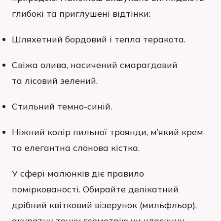
глибокі та приглушені відтінки:
Шляхетний бордовий і тепла теракота.
Свіжа олива, насичений смарагдовий
та лісовий зелений.
Стильний темно-синій.
Ніжний колір пильної троянди, м’який крем
та елегантна слонова кістка.
У сфері малюнків діє правило
поміркованості. Обирайте делікатний
дрібний квітковий візерунок (мильфльор),
акуратну тонку геометрію чи класичну