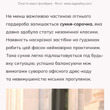
Плаття максі-флейринг. Фото: www.sagealley.com/
Не менш важливою частиною літнього
гардероба залишається
сукня-сорочка,
яка
давно здобула статус незамінної класики.
Наявність наскрізної застібки на ґудзиках
робить цей фасон неймовірно практичним.
Така сукня легко підлаштовується під будь-
яку ситуацію, успішно балансуючи між
вимогами суворого офісного дрес-коду
та невимушеністю міських прогулянок.