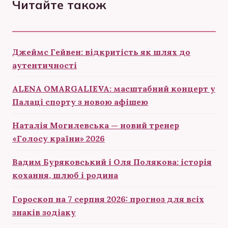
Читайте також
Джеймс Гейвен: відкритість як шлях до
аутентичності
ALENA OMARGALIEVA: масштабний концерт у
Палаці спорту з новою афішею
Наталія Могилевська — новий тренер
«Голосу країни» 2026
Вадим Буряковський і Оля Полякова: історія
кохання, шлюб і родина
Гороскоп на 7 серпня 2026: прогноз для всіх
знаків зодіаку