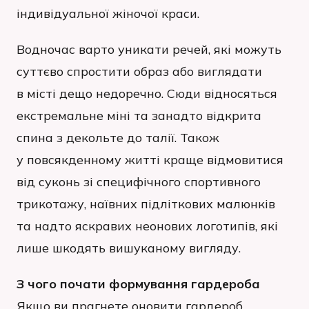
індивідуальної жіночої краси.
Водночас варто уникати речей, які можуть
суттєво спростити образ або виглядати
в місті дещо недоречно. Сюди відносяться
екстремальне міні та занадто відкрита
спина з декольте до талії. Також
у повсякденному житті краще відмовитися
від суконь зі специфічного спортивного
трикотажу, наївних підліткових малюнків
та надто яскравих неонових логотипів, які
лише шкодять вишуканому вигляду.
З чого почати формування гардероба
Якщо ви прагнете оновити гардероб