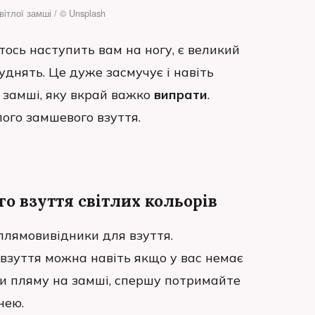
вітлої замші / © Unsplash
тось наступить вам на ногу, є великий
уднять. Це дуже засмучує і навіть
ї замші, яку вкрай важко
випрати
.
лого замшевого взуття.
о взуття світлих кольорів
 плямовивідники для взуття.
 взуття можна навіть якщо у вас немає
ли пляму на замші, спершу потримайте
нею.