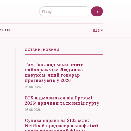
→
МЕТИ
ЩЕ ▾
ОСТАННІ НОВИНИ
Том Голланд може стати
найдорожчим Людиною-
павуком: який гонорар
прогнозують у 2026
05.08.2026
BTS відмовилася від Греммі
2026: причини та позиція гурту
05.08.2026
Судова справа на $105 млн:
Netflix й продюсер в конфлікті
через викрадений фільм