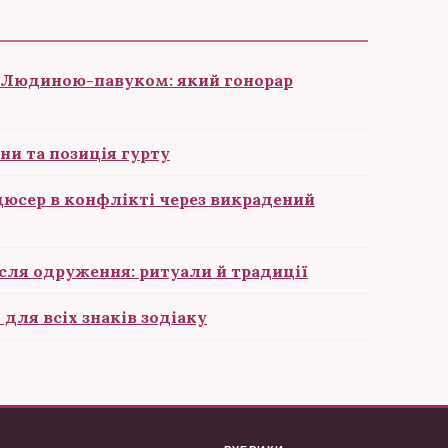
 Людиною-павуком: який гонорар
ни та позиція гурту
одюсер в конфлікті через викрадений
сля одруження: ритуали й традиції
 для всіх знаків зодіаку