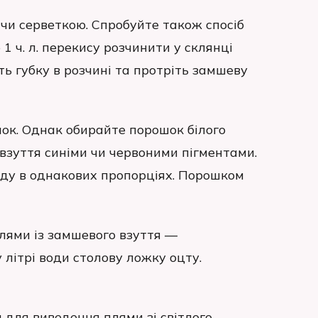
 чи серветкою. Спробуйте також спосіб
1 ч. л. перекису розчинити у склянці
іть губку в розчині та протріть замшеву
шок. Однак обирайте порошок білого
 взуття синіми чи червоними пігментами.
йду в однакових пропорціях. Порошком
лями із замшевого взуття —
 літрі води столову ложку оцту.
и для виведення плями зі світлого