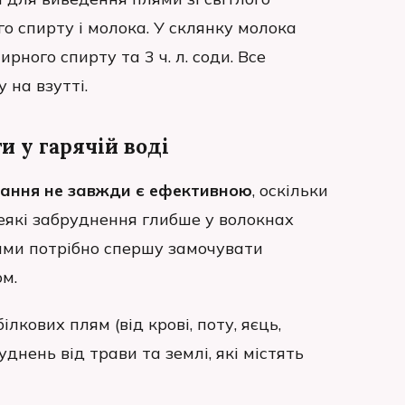
о спирту і молока. У склянку молока
ного спирту та 3 ч. л. соди. Все
 на взутті.
 у гарячій воді
рання не завжди є ефективною
, оскільки
еякі забруднення глибше у волокнах
лями потрібно спершу замочувати
ом.
лкових плям (від крові, поту, яєць,
днень від трави та землі, які містять