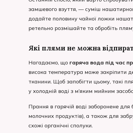
замшевого взуття, — суміш нашатирног
додайте половину чайної ложки нашатир
ретельно розмішайте та обробіть пляму
Які плями не можна відпирати
Нагадаємо, що
гаряча вода під час п
висока температура може закріпити д
тканини. Щоб запобігти цьому, такі п
у холодній воді з м’яким мийним засоб
Прання в гарячій воді заборонене для бі
молочних продуктів), а також для забру
схожі органічні сполуки.