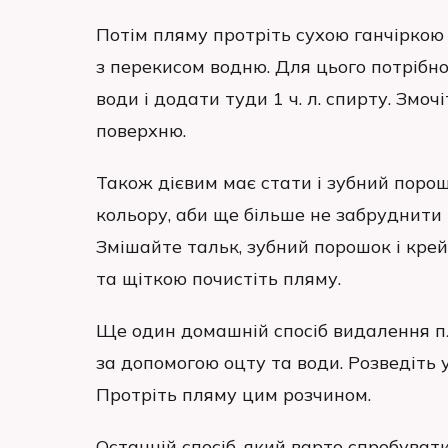
Потім пляму протріть сухою ганчіркою
з перекисом водню. Для цього потрібно 
води і додати туди 1 ч. л. спирту. Змоч
поверхню.
Також дієвим має стати і зубний поро
кольору, аби ще більше не забруднити
Змішайте тальк, зубний порошок і кре
та щіткою почистіть пляму.
Ще один домашній спосіб видалення п
за допомогою оцту та води. Розведіть у
Протріть пляму цим розчином.
Останній спосіб, який варто спробуват