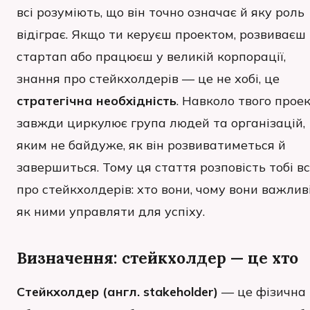
всі розуміють, що він точно означає й яку роль
відіграє. Якщо ти керуєш проектом, розвиваєш
стартап або працюєш у великій корпорації,
знання про стейкхолдерів — це не хобі, це
стратегічна необхідність
. Навколо твого прое
завжди циркулює група людей та організацій,
яким не байдуже, як він розвиватиметься й
завершиться. Тому ця стаття розповість тобі в
про стейкхолдерів: хто вони, чому вони важлив
як ними управляти для успіху.
Визначення: стейкхолдер — це хто
Стейкхолдер (англ. stakeholder)
— це фізична