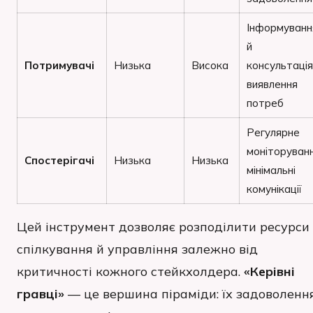
Інформуванн
й
Потримувачі
Низька
Висока
консультація
виявлення
потреб
Регулярне
моніторуванн
Спостерігачі
Низька
Низька
мінімальні
комунікації
Цей інструмент дозволяє розподілити ресурси
спілкування й управління залежно від
критичності кожного стейкхолдера.
«Керівні
гравці»
— це вершина піраміди: їх задоволенн