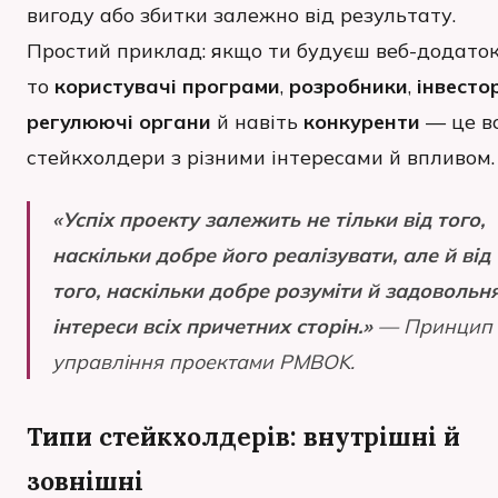
вигоду або збитки залежно від результату.
Простий приклад: якщо ти будуєш веб-додаток
то
користувачі програми
,
розробники
,
інвесто
регулюючі органи
й навіть
конкуренти
— це в
стейкхолдери з різними інтересами й впливом.
«Успіх проекту залежить не тільки від того,
наскільки добре його реалізувати, але й від
того, наскільки добре розуміти й задовольн
інтереси всіх причетних сторін.»
— Принцип
управління проектами PMBOK.
Типи стейкхолдерів: внутрішні й
зовнішні