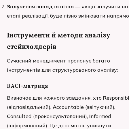
Залучення занадто пізно
— якщо залучити на
етапі реалізації, буде пізно змінювати напрямо
Інструменти й методи аналізу
стейкхолдерів
Сучасний менеджмент пропонує багато
інструментів для структурованого аналізу:
RACI-матриця
Визначає для кожного завдання, хто
R
esponsib
(відповідальний),
A
ccountable (звітуючий),
C
onsulted (проконсультований),
I
nformed
(інформований). Це допомагає уникнути