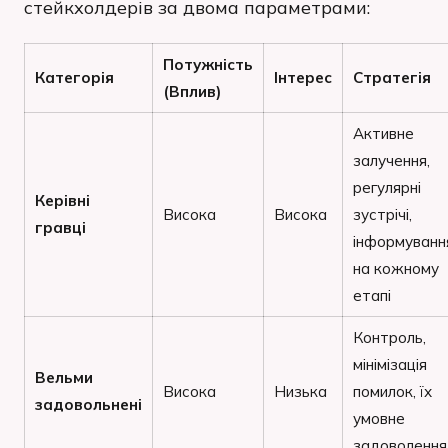
стейкхолдерів за двома параметрами:
Потужність
Категорія
Інтерес
Стратегія
(Вплив)
Активне
залучення,
регулярні
Керівні
Висока
Висока
зустрічі,
гравці
інформуванн
на кожному
етапі
Контроль,
мінімізація
Вельми
Висока
Низька
помилок, їх
задовольнені
умовне
задоволення