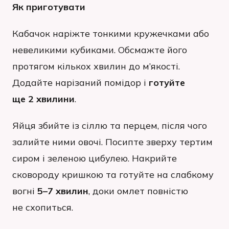
Як приготувати
Кабачок наріжте тонкими кружечками або
невеликими кубиками. Обсмажте його
протягом кількох хвилин до м’якості.
Додайте нарізаний помідор і
готуйте
ще 2 хвилини
.
Яйця збийте із сіллю та перцем, після чого
залийте ними овочі. Посипте зверху тертим
сиром і зеленою цибулею. Накрийте
сковороду кришкою та готуйте на слабкому
вогні
5–7 хвилин
, доки омлет повністю
не схопиться.