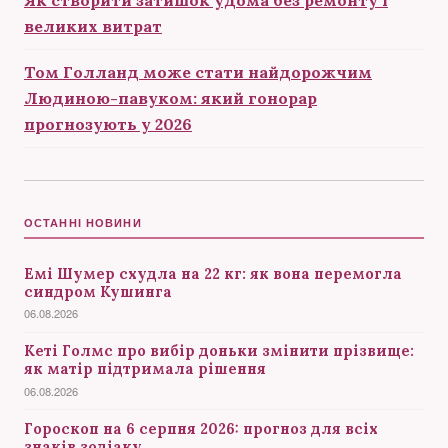
Як створити затишок удома без ремонту і
великих витрат
Том Голланд може стати найдорожчим
Людиною-павуком: який гонорар
прогнозують у 2026
ОСТАННІ НОВИНИ
Емі Шумер схудла на 22 кг: як вона перемогла
синдром Кушинга
06.08.2026
Кеті Голмс про вибір доньки змінити прізвище:
як матір підтримала рішення
06.08.2026
Гороскоп на 6 серпня 2026: прогноз для всіх
знаків зодіаку