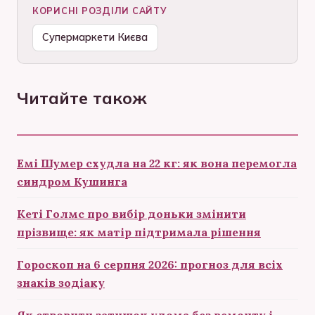
КОРИСНІ РОЗДІЛИ САЙТУ
Супермаркети Києва
Читайте також
Емі Шумер схудла на 22 кг: як вона перемогла
синдром Кушинга
Кеті Голмс про вибір доньки змінити
прізвище: як матір підтримала рішення
Гороскоп на 6 серпня 2026: прогноз для всіх
знаків зодіаку