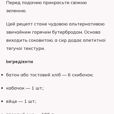
Перед подачею прикрасьте свіжою
зеленню.
Цей рецепт стане чудовою альтернативою
звичайним гарячим бутербродам. Основа
виходить соковитою, а сир додає апетитної
тягучої текстури.
Інгредієнти
батон або тостовий хліб — 6 скибочок;
кабачок — 1 шт.;
яйце — 1 шт.;