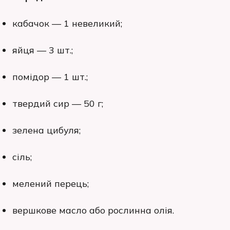
кабачок — 1 невеликий;
яйця — 3 шт.;
помідор — 1 шт.;
твердий сир — 50 г;
зелена цибуля;
сіль;
мелений перець;
вершкове масло або рослинна олія.