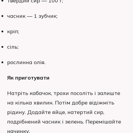
твердий сир — 100 г;
часник — 1 зубчик;
кріп;
сіль;
рослинна олія.
Як приготувати
Натріть кабачок, трохи посоліть і залиште
на кілька хвилин. Потім добре відіжміть
рідину. Додайте яйце, натертий сир,
подрібнений часник і зелень. Перемішайте
начинку.