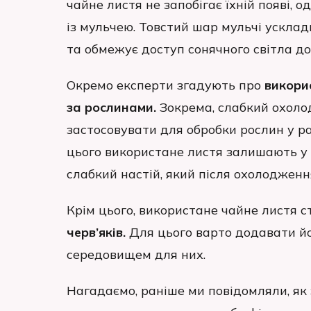
чайне листя не запобігає їхній появі,
із мульчею. Товстий шар мульчі ускла
та обмежує доступ сонячного світла до
Окремо експерти згадують про
викори
за рослинами.
Зокрема, слабкий охол
застосовувати для обробки рослин у ра
цього використане листя залишають у 
слабкий настій, який після охолоджен
Крім цього, використане чайне листя 
черв’яків.
Для цього варто додавати йо
середовищем для них.
Нагадаємо, раніше ми повідомляли, як 