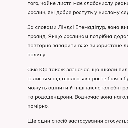
того, чайне листя має слабокислу реа
рослин, які добре ростуть у кислому се
За словами Ліндсі Етемадіпур, вона в
троянд. Якщо рослинам потрібна дода
повторно заварити вже використане ли
поливу.
Сью Юр також зазначає, що інколи ви
із листям під азалію, яка росте біля її
можуть оцінити й інші кислотолюбні ро
та рододендрони. Водночас вона нагол
помірно.
Ще один спосіб застосування стосуєть