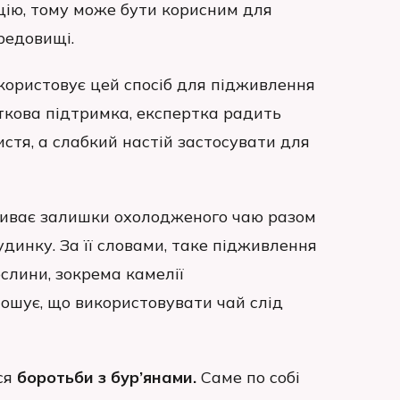
кцію, тому може бути корисним для
редовищі.
икористовує цей спосіб для підживлення
ткова підтримка, експертка радить
стя, а слабкий настій застосувати для
ливає залишки охолодженого чаю разом
 будинку. За її словами, таке підживлення
слини, зокрема камелії
ошує, що використовувати чай слід
ся
боротьби з бур’янами.
Саме по собі