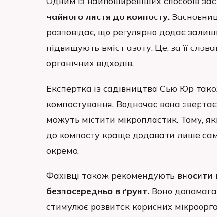
Одним із найпоширеніших способів за
чайного листя до компосту.
Засновниц
розповідає, що регулярно додає залиш
підвищують вміст азоту. Це, за її сло
органічних відходів.
Експертка із садівництва Сью Юр тако
компостування. Водночас вона звертає 
можуть містити мікропластик. Тому, як
до компосту краще додавати лише саме
окремо.
Фахівці також рекомендують
вносити 
безпосередньо в ґрунт.
Воно допомагає
стимулює розвиток корисних мікроорган