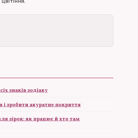
цвітіння.
сіх знаків зодіаку
и і зробити акуратне покриття
ля зірок: як працює й хто там