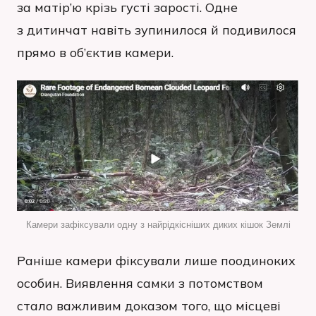
за матір’ю крізь густі зарості. Одне
з дитинчат навіть зупинилося й подивилося
прямо в об’єктив камери.
Камери зафіксували одну з найрідкісніших диких кішок Землі
Раніше камери фіксували лише поодиноких
особин. Виявлення самки з потомством
стало важливим доказом того, що місцеві