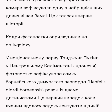
камери зафіксували одну з найрідкісніших
диких кішок Землі. Це сталося вперше
в історії.
Кадри фотопастки оприлюднили на
dailygalaxy.
У національному парку Танджунг Путінг
у Центральному Калімантані (Індонезія)
фотопастка зафіксувала самку
борнейського димчастого леопарда (Neofelis
diardi borneensis) разом із двома
дитинчатами. Це перший випадок, коли
вченим вдалося задокументувати в дикій