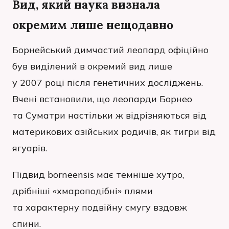
Вид, який наука визнала
окремим лише нещодавно
Борнейський димчастий леопард офіційно
був виділений в окремий вид лише
у 2007 році після генетичних досліджень.
Вчені встановили, що леопарди Борнео
та Суматри настільки ж відрізняються від
материкових азійських родичів, як тигри від
ягуарів.
Підвид borneensis має темніше хутро,
дрібніші «хмароподібні» плями
та характерну подвійну смугу вздовж
спини.