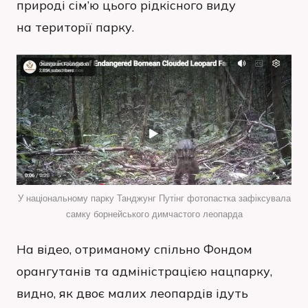
природі сім’ю цього рідкісного виду
на території парку.
У національному парку Танджунг Путінг фотопастка зафіксувала
самку борнейського димчастого леопарда
На відео, отриманому спільно Фондом
орангутанів та адміністрацією нацпарку,
видно, як двоє малих леопардів ідуть