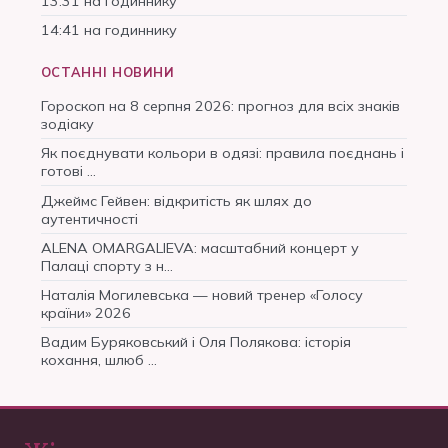
13:31 на годиннику
14:41 на годиннику
ОСТАННІ НОВИНИ
Гороскоп на 8 серпня 2026: прогноз для всіх знаків
зодіаку
Як поєднувати кольори в одязі: правила поєднань і
готові …
Джеймс Гейвен: відкритість як шлях до
аутентичності
ALENA OMARGALIEVA: масштабний концерт у
Палаці спорту з н…
Наталія Могилевська — новий тренер «Голосу
країни» 2026
Вадим Буряковський і Оля Полякова: історія
кохання, шлюб …