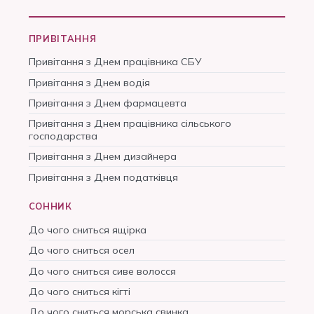
ПРИВІТАННЯ
Привітання з Днем працівника СБУ
Привітання з Днем водія
Привітання з Днем фармацевта
Привітання з Днем працівника сільського
господарства
Привітання з Днем дизайнера
Привітання з Днем податківця
СОННИК
До чого сниться ящірка
До чого сниться осел
До чого сниться сиве волосся
До чого сниться кігті
До чого сниться морська свинка