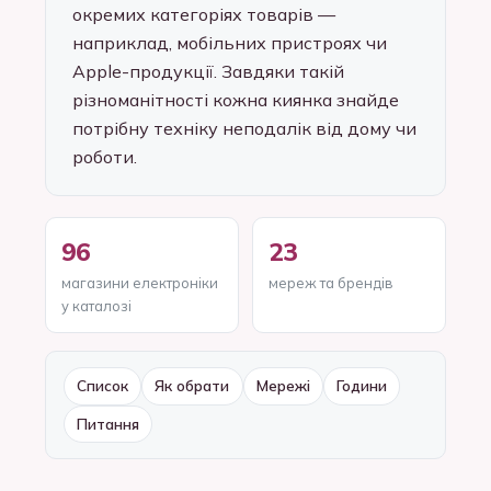
окремих категоріях товарів —
наприклад, мобільних пристроях чи
Apple-продукції. Завдяки такій
різноманітності кожна киянка знайде
потрібну техніку неподалік від дому чи
роботи.
96
23
магазини електроніки
мереж та брендів
у каталозі
Список
Як обрати
Мережі
Години
Питання