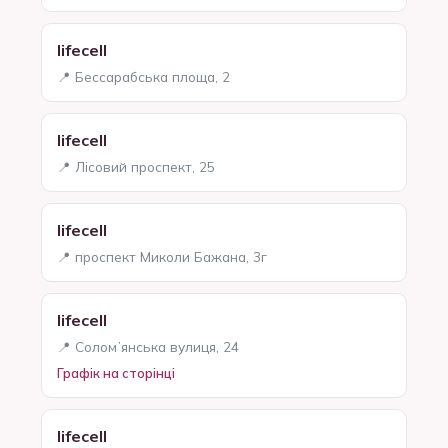
lifecell
📍 Бессарабська площа, 2
lifecell
📍 Лісовий проспект, 25
lifecell
📍 проспект Миколи Бажана, 3г
lifecell
📍 Соломʼянська вулиця, 24
Графік на сторінці
lifecell