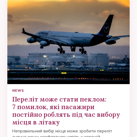
NEWS
Переліт може стати пеклом:
7 помилок, які пасажири
постійно роблять під час вибору
місця в літаку
Неправильний вибір місця може зробити переліт
значно менш комфортним навіть у хорошій