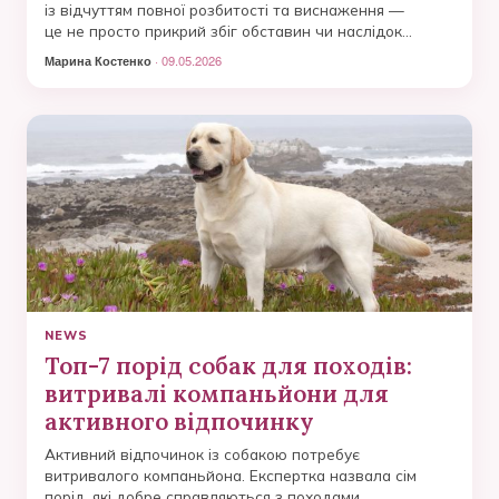
із відчуттям повної розбитості та виснаження —
це не просто прикрий збіг обставин чи наслідок
важкого перельоту, а складний фізіологічний процес,
Марина Костенко
· 09.05.2026
який вчені нарешті змогли пояснити за допомогою
законів термодинаміки.
NEWS
Топ-7 порід собак для походів:
витривалі компаньйони для
активного відпочинку
Активний відпочинок із собакою потребує
витривалого компаньйона. Експертка назвала сім
порід, які добре справляються з походами.