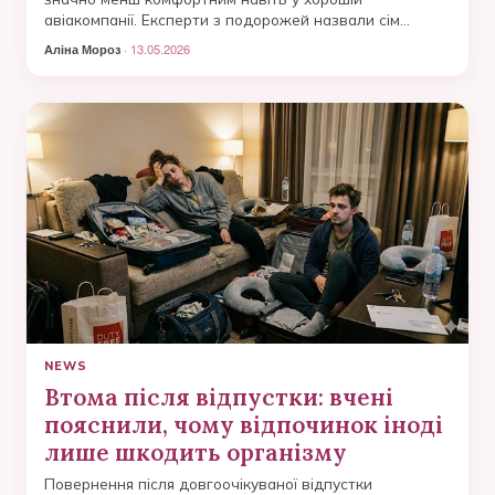
авіакомпанії. Експерти з подорожей назвали сім
помилок, яких варто уникати перед рейсом.
Аліна Мороз
· 13.05.2026
NEWS
Втома після відпустки: вчені
пояснили, чому відпочинок іноді
лише шкодить організму
Повернення після довгоочікуваної відпустки